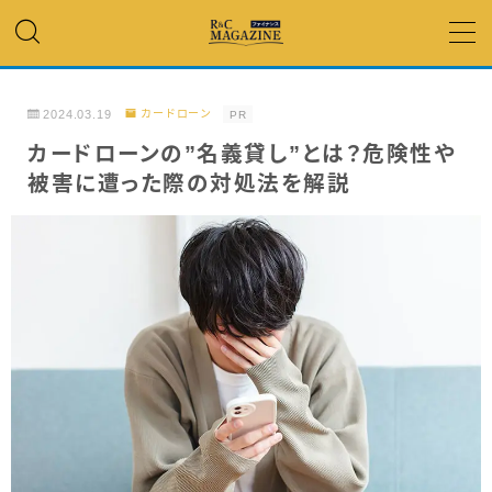
MENU
2024.03.19
カードローン
PR
アコム・レイク・ プロミス
カードローンの”名義貸し”とは？危険性や
被害に遭った際の対処法を解説
銀行カードローン
キャッシング
「低金利」 で借りたい
カードローンランキング