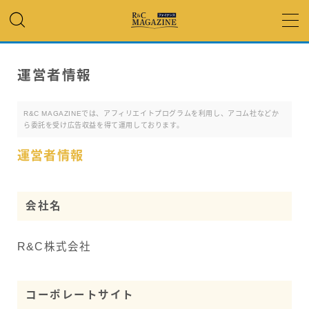
MENU
運営者情報
アコム・レイク・ プロミス
R&C MAGAZINEでは、アフィリエイトプログラムを利用し、アコム社などか
ら委託を受け広告収益を得て運用しております。
銀行カードローン
運営者情報
キャッシング
会社名
「低金利」 で借りたい
R&C株式会社
カードローンランキング
コーポレートサイト