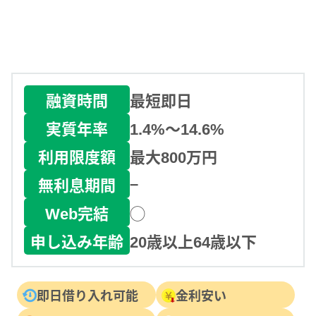
融資時間
最短即日
実質年率
1.4%〜14.6%
利用限度額
最大800万円
–
無利息期間
Web完結
◯
申し込み年齢
20歳以上64歳以下
即日借り入れ可能
金利安い