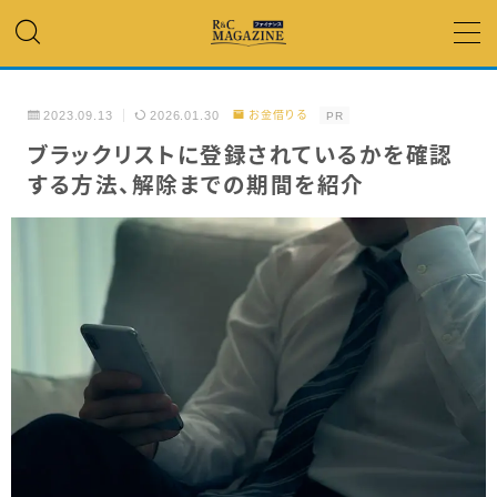
MENU
2023.09.13
2026.01.30
お金借りる
PR
アコム・レイク・ プロミス
ブラックリストに登録されているかを確認
する方法、解除までの期間を紹介
銀行カードローン
キャッシング
「低金利」 で借りたい
カードローンランキング