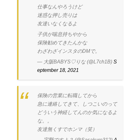
仕事なんやろうけど
迷惑な押し売りは
友達いなくなるよ
子供が喘息持ちやから
保険勧めてきたんかな
わざわざインスタのDMで。
— 大阪BABYS♡りな (@L7ch1B)
S
eptember 18, 2021
保険の営業に転職してから
急に連絡してきて、しつこいのって
どういう神経してんのか気になるよ
な。。
友達無くすでホンマ（笑）
— 宇野ですよ？ (@Sasakure312)
A