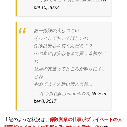
pril 10, 2023
あー保険の人しつこい
そっとしておいてほしいわ
保険は安心を買うんだろ？？
今の私には安心を金で買う余裕ない
わ
旦那の友達ってところが断りにくい
とね
やめてよその近い所の営業…
— なつみ (@u_natumi0723)
Novem
ber 8, 2017
上記のような状況は、
保険営業の仕事がプライベートの人