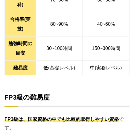
科)
合格率(実
80~90%
40~60%
技)
勉強時間の
30~100時間
150~300時間
目安
難易度
低(基礎レベル)
中(実務レベル)
FP3級の難易度
FP3級は、国家資格の中でも比較的取得しやすい資格
で
す。