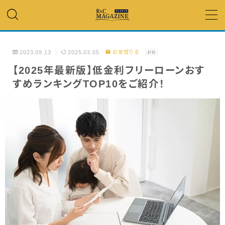
MENU
2023.09.13
2025.03.05
お金借りる
PR
アコム・レイク・ プロミス
【2025年最新版】低金利フリーローンおす
すめランキングTOP10をご紹介！
銀行カードローン
キャッシング
「低金利」 で借りたい
カードローンランキング