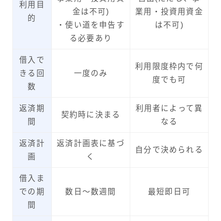
利用目
金は不可)
業用・投資用資金
的
・使い道を申告す
は不可)
る必要あり
借入で
利用限度枠内で何
きる回
一度のみ
度でも可
数
返済期
利用者によって異
契約時に決まる
間
なる
返済計
返済計画表に基づ
自分で決められる
画
く
借入ま
での期
数日～数週間
最短即日可
間