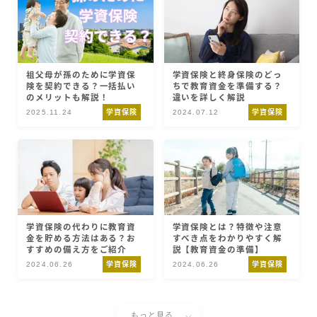
祖父母が孫のために学資保
学資保険と終身保険のどっ
険を契約できる？一括払い
ちで教育資金を準備する？
のメリットも解説！
違いを詳しく解説
2025.11.24
学資保険
2024.07.12
学資保険
学資保険の代わりに教育資
学資保険とは？特徴や注意
金を貯める方法はある？お
すべき点をわかりやすく解
すすめの備え方をご紹介
説【教育資金の準備】
2024.06.26
学資保険
2024.06.26
学資保険
もっと見る