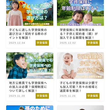
子どもに適した学資保険の
学資保険に年齢制限はあ
選び方は？契約する際のポ
る？子供と契約者（親）が
イントを解説！
加入できる期間を解説！
2025.12.04
学資保険
2025.12.02
学資保険
地方公務員でも学資保険へ
子どもの学資保険は少額で
の加入は必要？保障制度に
も加入可能？月々の相場と
ついて詳しく解説！
返戻率を解説！
2025.11.28
学資保険
2025.11.26
学資保険