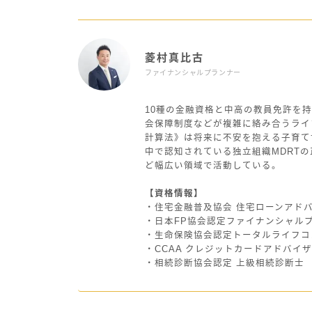
菱村真比古
ファイナンシャルプランナー
10種の金融資格と中高の教員免許を持
会保障制度などが複雑に絡み合うライ
計算法》は将来に不安を抱える子育て
中で認知されている独立組織MDRT
ど幅広い領域で活動している。
【資格情報】
・住宅金融普及協会 住宅ローンアド
・日本FP協会認定ファイナンシャル
・生命保険協会認定トータルライフコ
・CCAA クレジットカードアドバイ
・相続診断協会認定 上級相続診断士