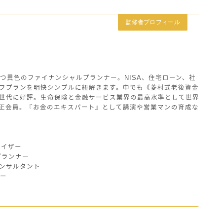
監修者プロフィール
つ異色のファイナンシャルプランナー。NISA、住宅ローン、社
フプランを明快シンプルに紐解きます。中でも《菱村式老後資金
世代に好評。生命保険と金融サービス業界の最高水準として世界
の正会員。『お金のエキスパート』として講演や営業マンの育成な
バイザー
プランナー
ンサルタント
ザー