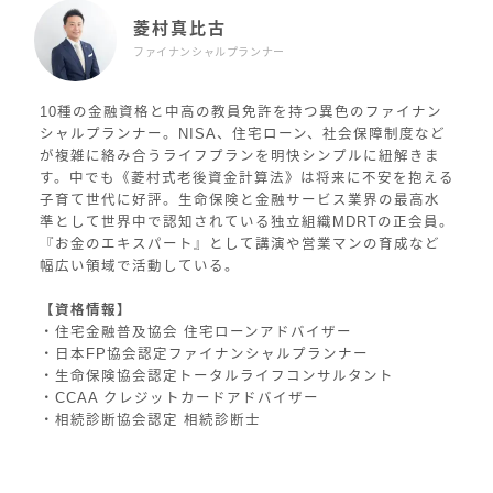
菱村真比古
ファイナンシャルプランナー
10種の金融資格と中高の教員免許を持つ異色のファイナン
シャルプランナー。NISA、住宅ローン、社会保障制度など
が複雑に絡み合うライフプランを明快シンプルに紐解きま
す。中でも《菱村式老後資金計算法》は将来に不安を抱える
子育て世代に好評。生命保険と金融サービス業界の最高水
準として世界中で認知されている独立組織MDRTの正会員。
『お金のエキスパート』として講演や営業マンの育成など
幅広い領域で活動している。
【資格情報】
・住宅金融普及協会 住宅ローンアドバイザー
・日本FP協会認定ファイナンシャルプランナー
・生命保険協会認定トータルライフコンサルタント
・CCAA クレジットカードアドバイザー
・相続診断協会認定 相続診断士