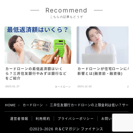
Recommend
こちらの記事もどうぞ
カードローンの最低返済額はいく
カードローンが住宅ローンに与
ら？三井住友銀行やみずほ銀行など
影響とは(融資前・融資後)
をご紹介
2025.01.27
2024.12.02
カードローン
カー
HOME
カードローン
三井住友銀行カードローンの上限金利は低い？サービ
＞
＞
運営者情報
利用規約
プライバシーポリシー
お問い合わせ
2023–2026 R＆Cマガジン ファイナンス