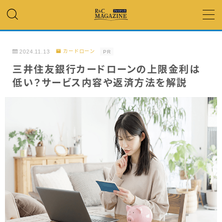
MENU
2024.11.13
カードローン
PR
アコム・レイク・ プロミス
三井住友銀行カードローンの上限金利は
低い？サービス内容や返済方法を解説
銀行カードローン
キャッシング
「低金利」 で借りたい
カードローンランキング