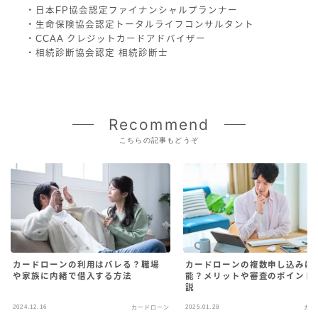
・日本FP協会認定ファイナンシャルプランナー
・生命保険協会認定トータルライフコンサルタント
・CCAA クレジットカードアドバイザー
・相続診断協会認定 相続診断士
Recommend
こちらの記事もどうぞ
カードローンの利用はバレる？職場
カードローンの複数申し込みは
や家族に内緒で借入する方法
能？メリットや審査のポイント
説
2024.12.16
2025.01.28
カードローン
カー