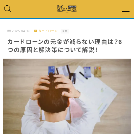
MENU
2025.04.16
カードローン
PR
アコム・レイク・ プロミス
カードローンの元金が減らない理由は？6
つの原因と解決策について解説！
銀行カードローン
キャッシング
「低金利」 で借りたい
カードローンランキング