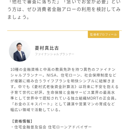
「他社で審査に落ちた」「急いでお金が必要」とい
う方は、ぜひ消費者金融アローの利用を検討してみ
ましょう。
監修者プロフィール
菱村真比古
ファイナンシャルプランナー
10種の金融資格と中高の教員免許を持つ異色のファイナン
シャルプランナー。NISA、住宅ローン、社会保障制度など
が複雑に絡み合うライフプランを明快シンプルに紐解きま
す。中でも《菱村式老後資金計算法》は将来に不安を抱える
子育て世代に好評。生命保険と金融サービス業界の最高水
準として世界中で認知されている独立組織MDRTの正会員。
『お金のエキスパート』として講演や営業マンの育成など
幅広い領域で活動している。
【資格情報】
・住宅金融普及協会 住宅ローンアドバイザー