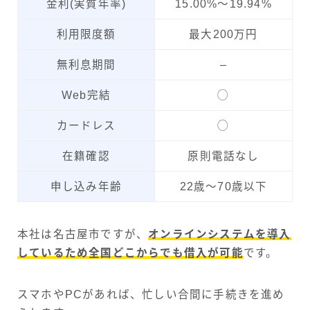
金利(実質年率)
15.00%～19.94%
利用限度額
最大200万円
無利息期間
–
Web完結
◯
カードレス
◯
在籍確認
原則電話なし
申し込み年齢
22歳～70歳以下
本社は名古屋市ですが、
オンラインシステムを導入
しているため全国どこからでも借入が可能
です。
スマホやPCがあれば、忙しい合間に手続きを進め