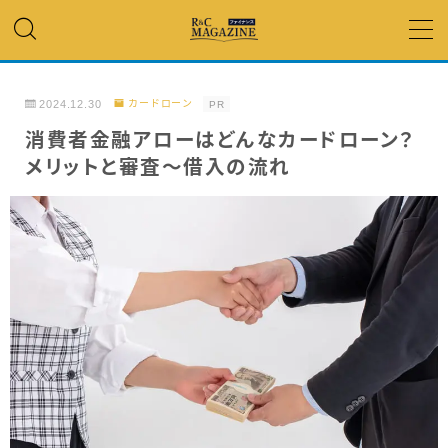
MENU
2024.12.30
カードローン
PR
アコム・レイク・ プロミス
消費者金融アローはどんなカードローン？
メリットと審査～借入の流れ
銀行カードローン
キャッシング
「低金利」 で借りたい
カードローンランキング