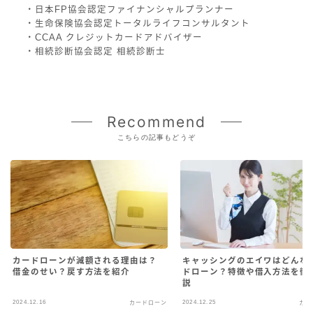
・日本FP協会認定ファイナンシャルプランナー
・生命保険協会認定トータルライフコンサルタント
・CCAA クレジットカードアドバイザー
・相続診断協会認定 相続診断士
Recommend
こちらの記事もどうぞ
カードローンが減額される理由は？
キャッシングのエイワはどんな
借金のせい？戻す方法を紹介
ドローン？特徴や借入方法を徹
説
2024.12.16
2024.12.25
カードローン
カー