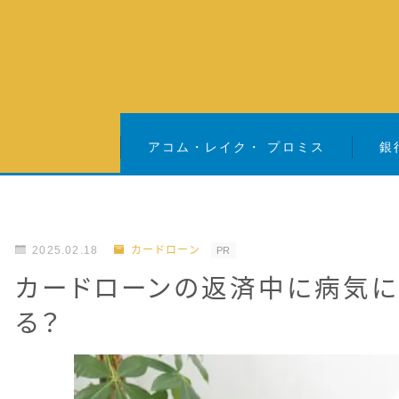
アコム・レイク・ プロミス
銀
2025.02.18
カードローン
PR
カードローンの返済中に病気に
る？