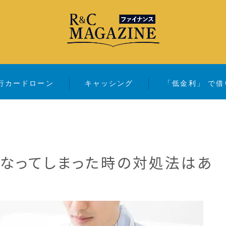
行カードローン
キャッシング
「低金利」 で借
アコム・レイク・ プロミス
銀行カードローン
キャッシング
なってしまった時の対処法はあ
「低金利」 で借りたい
カードローンランキング