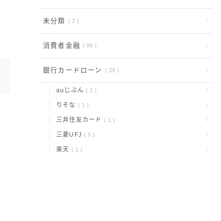
未分類
2
消費者金融
89
銀行カードローン
24
auじぶん
1
りそな
1
三井住友カード
1
三菱UFJ
5
楽天
1