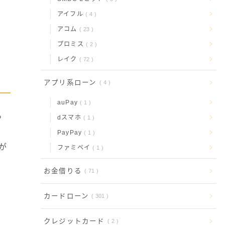
アイフル
4
アコム
23
プロミス
2
レイク
72
アプリ系ローン
4
auPay
1
。
dスマホ
1
PayPay
1
が
ファミペイ
1
お金借りる
71
カードローン
301
クレジットカード
2