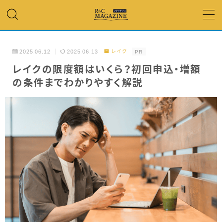
MENU
2025.06.12
2025.06.13
レイク
PR
アコム・レイク・ プロミス
レイクの限度額はいくら？初回申込・増額
の条件までわかりやすく解説
銀行カードローン
キャッシング
「低金利」 で借りたい
カードローンランキング