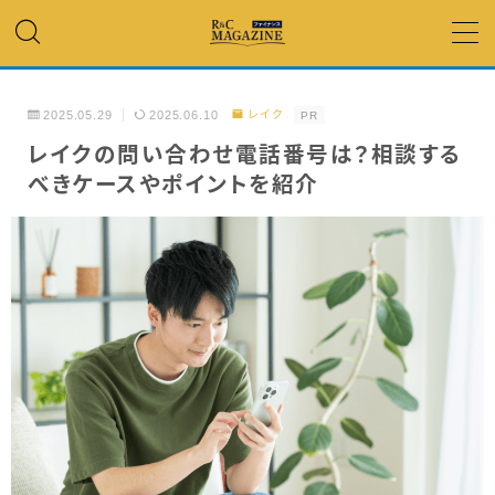
MENU
2025.05.29
2025.06.10
レイク
PR
アコム・レイク・ プロミス
レイクの問い合わせ電話番号は？相談する
べきケースやポイントを紹介
銀行カードローン
キャッシング
「低金利」 で借りたい
カードローンランキング