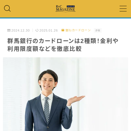
MENU
2024.12.30
2025.01.26
銀行カードローン
PR
アコム・レイク・ プロミス
群馬銀行のカードローンは2種類！金利や
利用限度額などを徹底比較
銀行カードローン
キャッシング
「低金利」 で借りたい
カードローンランキング