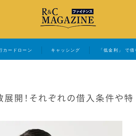
行カードローン
キャッシング
「低金利」 で借
アコム・レイク・ プロミス
銀行カードローン
キャッシング
数展開！それぞれの借入条件や特
「低金利」 で借りたい
カードローンランキング