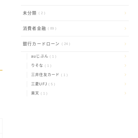
未分類
2
消費者金融
89
銀行カードローン
24
auじぶん
1
りそな
1
三井住友カード
1
三菱UFJ
5
楽天
1