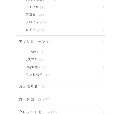
アイフル
4
アコム
23
プロミス
2
レイク
72
アプリ系ローン
4
auPay
1
dスマホ
1
PayPay
1
ファミペイ
1
お金借りる
71
カードローン
301
クレジットカード
2