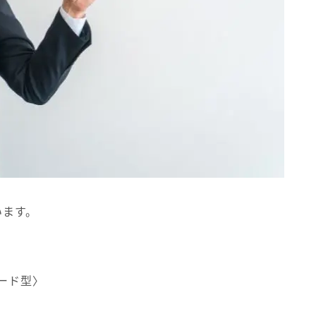
います。
ード型〉