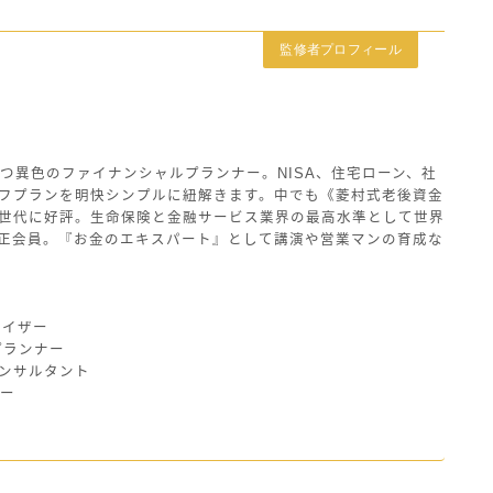
監修者プロフィール
つ異色のファイナンシャルプランナー。NISA、住宅ローン、社
フプランを明快シンプルに紐解きます。中でも《菱村式老後資金
世代に好評。生命保険と金融サービス業界の最高水準として世界
の正会員。『お金のエキスパート』として講演や営業マンの育成な
バイザー
プランナー
ンサルタント
ザー