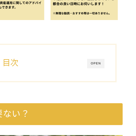
目次
OPEN
要ない？