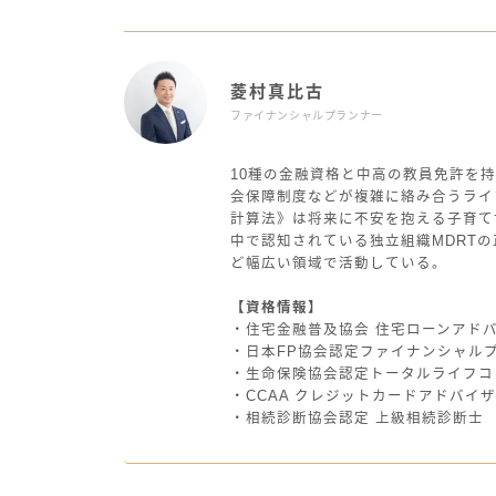
菱村真比古
ファイナンシャルプランナー
10種の金融資格と中高の教員免許を持
会保障制度などが複雑に絡み合うライ
計算法》は将来に不安を抱える子育て
中で認知されている独立組織MDRT
ど幅広い領域で活動している。
【資格情報】
・住宅金融普及協会 住宅ローンアド
・日本FP協会認定ファイナンシャル
・生命保険協会認定トータルライフコ
・CCAA クレジットカードアドバイ
・相続診断協会認定 上級相続診断士