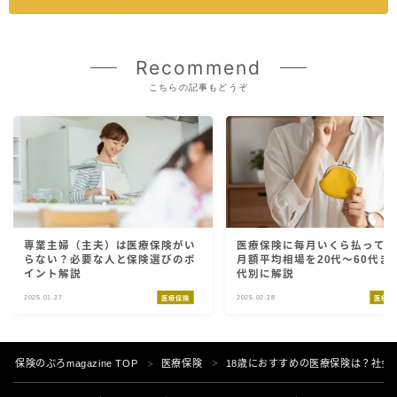
Recommend
こちらの記事もどうぞ
専業主婦（主夫）は医療保険がい
医療保険に毎月いくら払って
らない？必要な人と保険選びのポ
月額平均相場を20代〜60代ま
イント解説
代別に解説
2025.01.27
2025.02.28
医療保険
医療保
保険のぷろmagazine TOP
医療保険
18歳におすすめの医療保険は？社会
＞
＞