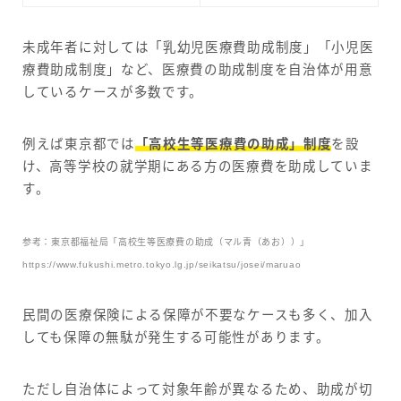
未成年者に対しては「乳幼児医療費助成制度」「小児医
療費助成制度」など、医療費の助成制度を自治体が用意
しているケースが多数です。
例えば東京都では
「高校生等医療費の助成」制度
を設
け、高等学校の就学期にある方の医療費を助成していま
す。
参考：東京都福祉局「高校生等医療費の助成（マル青（あお））」
https://www.fukushi.metro.tokyo.lg.jp/seikatsu/josei/maruao
民間の医療保険による保障が不要なケースも多く、加入
しても保障の無駄が発生する可能性があります。
ただし自治体によって対象年齢が異なるため、助成が切