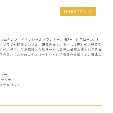
監修者プロフィール
つ異色のファイナンシャルプランナー。NISA、住宅ローン、社
フプランを明快シンプルに紐解きます。中でも《菱村式老後資金
世代に好評。生命保険と金融サービス業界の最高水準として世界
の正会員。『お金のエキスパート』として講演や営業マンの育成な
バイザー
プランナー
ンサルタント
ザー