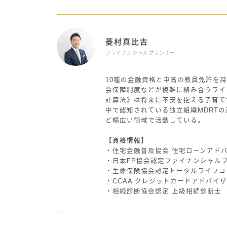
菱村真比古
ファイナンシャルプランナー
10種の金融資格と中高の教員免許を持
会保障制度などが複雑に絡み合うライ
計算法》は将来に不安を抱える子育て
中で認知されている独立組織MDRT
ど幅広い領域で活動している。
【資格情報】
・住宅金融普及協会 住宅ローンアド
・日本FP協会認定ファイナンシャル
・生命保険協会認定トータルライフコ
・CCAA クレジットカードアドバイ
・相続診断協会認定 上級相続診断士