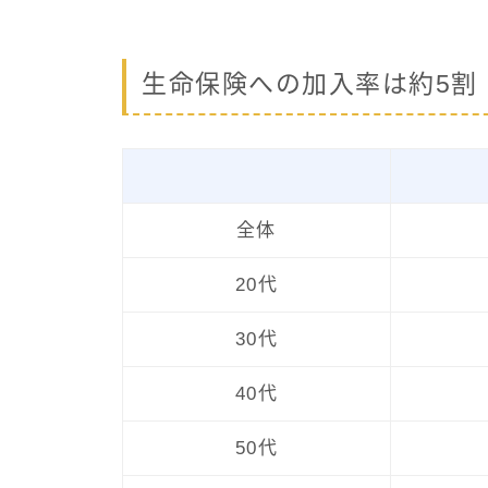
生命保険への加入率は約5割
全体
20代
30代
40代
50代