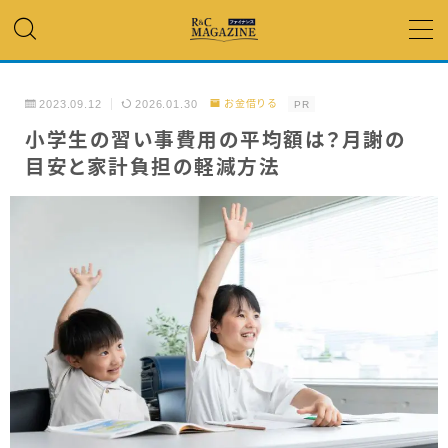
MENU
2023.09.12
2026.01.30
お金借りる
PR
アコム・レイク・ プロミス
小学生の習い事費用の平均額は？月謝の
目安と家計負担の軽減方法
銀行カードローン
キャッシング
「低金利」 で借りたい
カードローンランキング