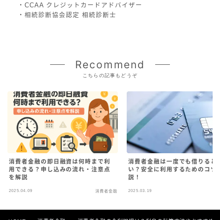
・CCAA クレジットカードアドバイザー
・相続診断協会認定 相続診断士
Recommend
こちらの記事もどうぞ
消費者金融の即日融資は何時まで利
消費者金融は一度でも借りると
用できる？申し込みの流れ・注意点
い？安全に利用するためのコツ
を解説
説！
2025.04.09
2025.03.19
消費者金融
消