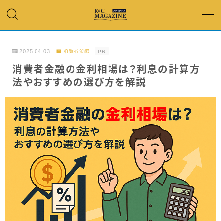
MENU
2025.04.03
消費者金融
PR
アコム・レイク・ プロミス
消費者金融の金利相場は？利息の計算方
法やおすすめの選び方を解説
銀行カードローン
キャッシング
「低金利」 で借りたい
カードローンランキング