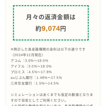
⽉々の返済⾦額は
9,074
約
円
※例⽰した各⾦融機関の⾦利は以下の通りです
（2024年12⽉現在）
アコム︓3.0%〜18.0%
アイフル︓3.0%〜18.0%
プロミス︓4.5%〜17.8%
auじぶん銀⾏︓1.48%〜17.5%
三井住友銀⾏︓1.5%〜14.5%
シミュレーションはあくまでも仮定の数値となりま
すので⽬安としてご利⽤ください。