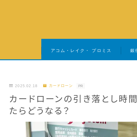
アコム・レイク・ プロミス
銀
2025.02.18
カードローン
PR
カードローンの引き落とし時
たらどうなる？