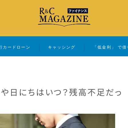
行カードローン
キャッシング
「低金利」 で借
アコム・レイク・ プロミス
銀行カードローン
キャッシング
間や日にちはいつ？残高不足だっ
「低金利」 で借りたい
カードローンランキング