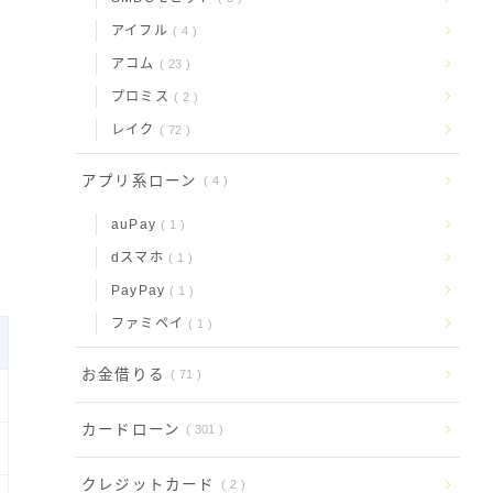
アイフル
4
アコム
23
プロミス
2
レイク
72
アプリ系ローン
4
auPay
1
dスマホ
1
PayPay
1
ファミペイ
1
お金借りる
71
カードローン
301
クレジットカード
2