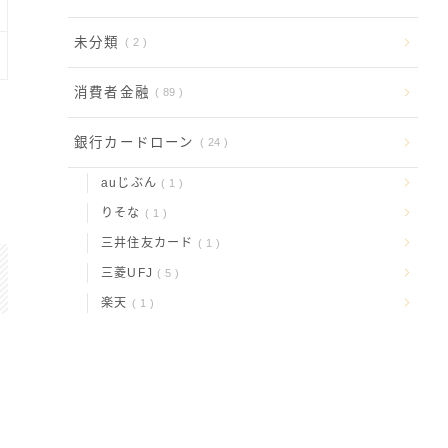
未分類
2
消費者金融
89
銀行カードローン
24
auじぶん
1
りそな
1
三井住友カード
1
三菱UFJ
5
楽天
1