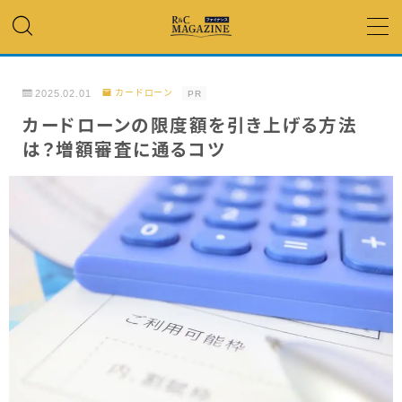
MENU
2025.02.01
カードローン
PR
アコム・レイク・ プロミス
カードローンの限度額を引き上げる方法
は？増額審査に通るコツ
銀行カードローン
キャッシング
「低金利」 で借りたい
カードローンランキング