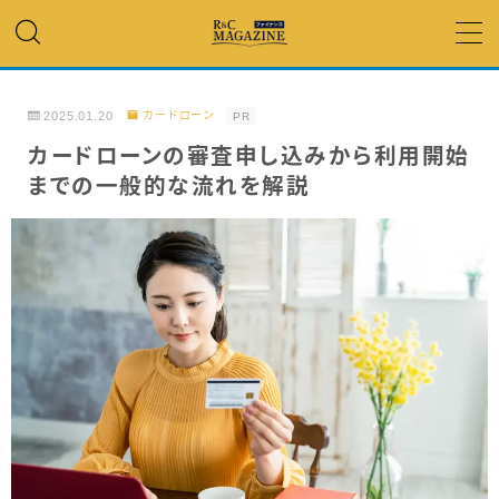
MENU
2025.01.20
カードローン
PR
アコム・レイク・ プロミス
カードローンの審査申し込みから利用開始
までの一般的な流れを解説
銀行カードローン
キャッシング
「低金利」 で借りたい
カードローンランキング