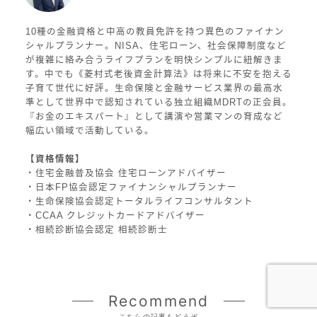
10種の金融資格と中高の教員免許を持つ異色のファイナン
シャルプランナー。NISA、住宅ローン、社会保障制度など
が複雑に絡み合うライフプランを明快シンプルに紐解きま
す。中でも《菱村式老後資金計算法》は将来に不安を抱える
子育て世代に好評。生命保険と金融サービス業界の最高水
準として世界中で認知されている独立組織MDRTの正会員。
『お金のエキスパート』として講演や営業マンの育成など
幅広い領域で活動している。
【資格情報】
・住宅金融普及協会 住宅ローンアドバイザー
・日本FP協会認定ファイナンシャルプランナー
・生命保険協会認定トータルライフコンサルタント
・CCAA クレジットカードアドバイザー
・相続診断協会認定 相続診断士
Recommend
こちらの記事もどうぞ