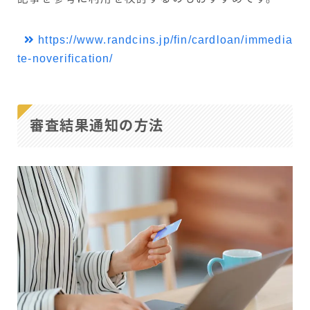
https://www.randcins.jp/fin/cardloan/immedia
te-noverification/
審査結果通知の方法