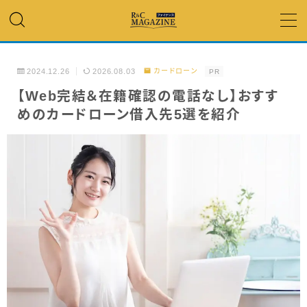
MENU
2024.12.26
2026.08.03
カードローン
PR
アコム・レイク・ プロミス
【Web完結＆在籍確認の電話なし】おすす
めのカードローン借入先5選を紹介
銀行カードローン
キャッシング
「低金利」 で借りたい
カードローンランキング