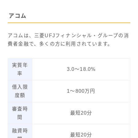
アコム
アコムは、三菱UFJフィナンシャル・グループの消
費者金融で、多くの方に利用されています。
実質年
3.0～18.0%
率
借入限
1～800万円
度額
審査時
最短20分
間
融資時
最短20分