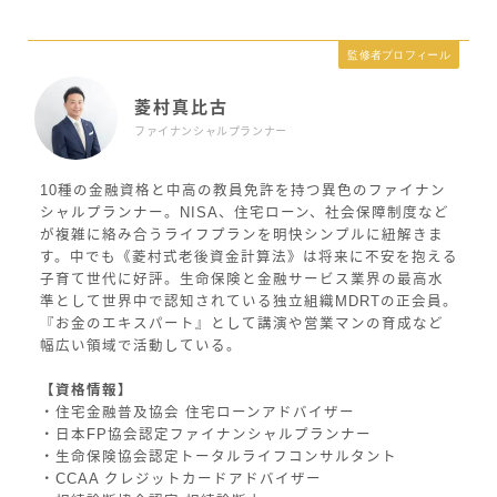
監修者プロフィール
菱村真比古
ファイナンシャルプランナー
10種の金融資格と中高の教員免許を持つ異色のファイナン
シャルプランナー。NISA、住宅ローン、社会保障制度など
が複雑に絡み合うライフプランを明快シンプルに紐解きま
す。中でも《菱村式老後資金計算法》は将来に不安を抱える
子育て世代に好評。生命保険と金融サービス業界の最高水
準として世界中で認知されている独立組織MDRTの正会員。
『お金のエキスパート』として講演や営業マンの育成など
幅広い領域で活動している。
【資格情報】
・住宅金融普及協会 住宅ローンアドバイザー
・日本FP協会認定ファイナンシャルプランナー
・生命保険協会認定トータルライフコンサルタント
・CCAA クレジットカードアドバイザー