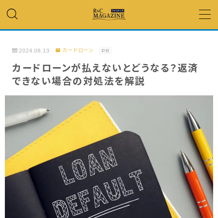
MENU
2024.08.13
カードローン
PR
アコム・レイク・ プロミス
カードローンが払えないとどうなる？返済
できない場合の対処法を解説
銀行カードローン
キャッシング
「低金利」 で借りたい
カードローンランキング