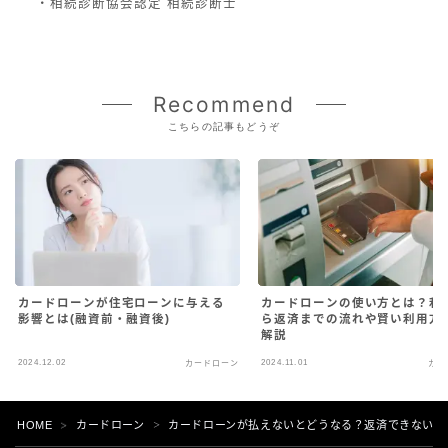
・相続診断協会認定 相続診断士
Recommend
こちらの記事もどうぞ
カードローンが住宅ローンに与える
カードローンの使い方とは？利
影響とは(融資前・融資後)
ら返済までの流れや賢い利用方
解説
2024.12.02
2024.11.01
カードローン
カー
HOME
カードローン
カードローンが払えないとどうなる？返済できない場
＞
＞