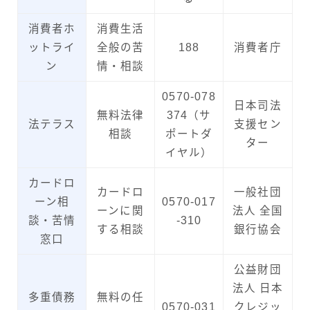
消費者ホ
消費生活
ットライ
全般の苦
188
消費者庁
ン
情・相談
0570-078
日本司法
無料法律
374（サ
法テラス
支援セン
相談
ポートダ
ター
イヤル）
カードロ
カードロ
一般社団
ーン相
0570-017
ーンに関
法人 全国
談・苦情
-310
する相談
銀行協会
窓口
公益財団
法人 日本
多重債務
無料の任
0570-031
クレジッ