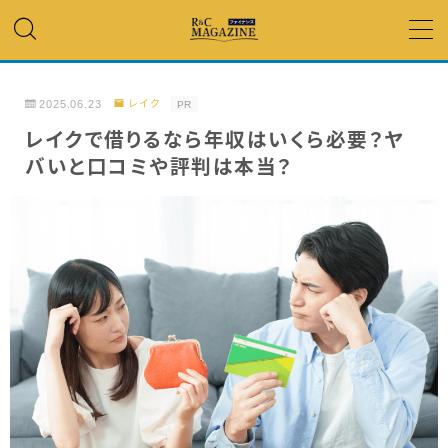
MENU
2025.06.23
レイク
PR
アコム・レイク・ プロミス
レイクで借りるなら年収はいくら必要？ヤ
バいと口コミや評判は本当？
銀行カードローン
キャッシング
「低金利」 で借りたい
カードローンランキング