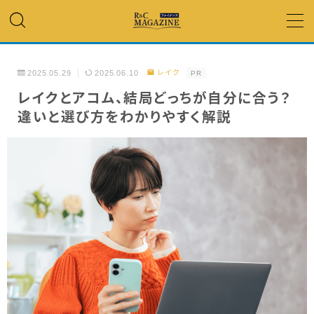
MENU
2025.05.29
2025.06.10
レイク
PR
アコム・レイク・ プロミス
レイクとアコム、結局どっちが自分に合う？
違いと選び方をわかりやすく解説
銀行カードローン
キャッシング
「低金利」 で借りたい
カードローンランキング