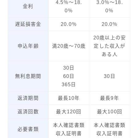
4.5％～18.
3.0％～18.
金利
0％
0％
遅延損害金
20.0％
20.0％
20歳以上の安
申込年齢
満20歳～70歳
定した収入が
ある人
30日
無利息期間
60日
30日
365日
返済期間
最長10年
最長9年
返済回数
最大120回
最大100回
本人確認書類
本人確認書類
必要書類
収入証明書
収入証明書