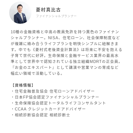
菱村真比古
ファイナンシャルプランナー
10種の金融資格と中高の教員免許を持つ異色のファイナン
シャルプランナー。NISA、住宅ローン、社会保障制度など
が複雑に絡み合うライフプランを明快シンプルに紐解きま
す。中でも《菱村式老後資金計算法》は将来に不安を抱える
子育て世代に好評。生命保険と金融サービス業界の最高水
準として世界中で認知されている独立組織MDRTの正会員。
『お金のエキスパート』として講演や営業マンの育成など
幅広い領域で活動している。
【資格情報】
・住宅金融普及協会 住宅ローンアドバイザー
・日本FP協会認定ファイナンシャルプランナー
・生命保険協会認定トータルライフコンサルタント
・CCAA クレジットカードアドバイザー
・相続診断協会認定 相続診断士