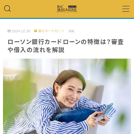
MENU
2024.12.30
銀行カードローン
PR
アコム・レイク・ プロミス
ローソン銀行カードローンの特徴は？審査
や借入の流れを解説
銀行カードローン
キャッシング
「低金利」 で借りたい
カードローンランキング