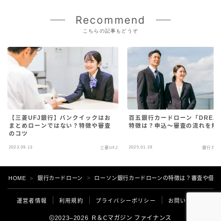
Recommend
こちらの記事もどうぞ
【三菱UFJ銀行】バンクイックはお
百五銀行カードローン「DREA
まとめローンではない？特徴や審査
特徴は？申込～審査の流れを解
のコツ
2023.09.13
2025.01.29
三菱UFJ
銀行カー
HOME
銀行カードローン
ローソン銀行カードローンの特徴は？審査や借入
＞
＞
運営者情報
利用規約
プライバシーポリシー
お問い合わせ
2023–2026 R＆Cマガジン ファイナンス