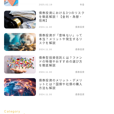
2025.02.19
年金
債券投資における3つのリスク
を徹底解説！【金利・為替・
信用】
2024.11.30
債券投資
債券投資が「意味ない」って
本当？メリットや発生するリ
スクを解説
2024.11.30
債券投資
債券型投資信託とは？ファン
ドの特徴やおすすめの選び方
を徹底解説
2024.11.30
債券投資
債券投資のメリット・デメリ
ットとは？国債や社債の購入
方法も解説
2024.11.30
債券投資
Category