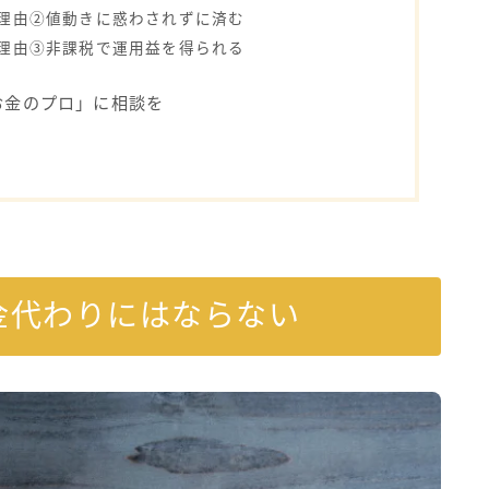
の理由②値動きに惑わされずに済む
の理由③非課税で運用益を得られる
お金のプロ」に相談を
金代わりにはならない