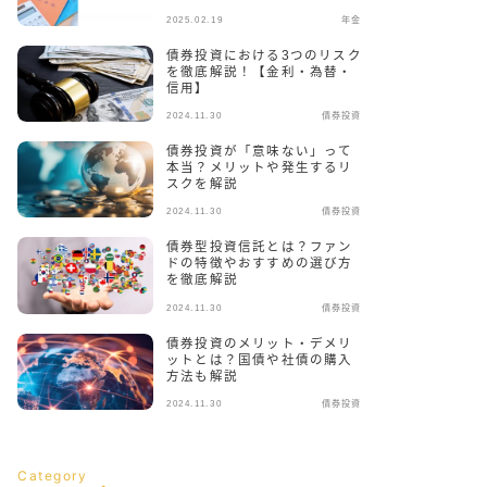
2025.02.19
年金
債券投資における3つのリスク
を徹底解説！【金利・為替・
信用】
2024.11.30
債券投資
債券投資が「意味ない」って
本当？メリットや発生するリ
スクを解説
2024.11.30
債券投資
債券型投資信託とは？ファン
ドの特徴やおすすめの選び方
を徹底解説
2024.11.30
債券投資
債券投資のメリット・デメリ
ットとは？国債や社債の購入
方法も解説
2024.11.30
債券投資
Category