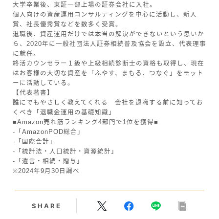
大学卒業後、東証一部上場の証券会社に入社。
個人向けの資産運用コンサルティングを中心に活動し、新人
賞、社長優秀賞などを数多く受賞。
退職後、資産運用だけでは本当の解決ができないという思いか
ら、2020年に一般社団法人証券相続普及協会を設立、代表理事
に就任。
終活カウンセラー１級や上級相続診断士の資格も取得し、現在
はお客様の大切な資産を「ふやす、まもる、つなぐ」をモット
ーに活動している。
【代表著書】
誰にでもやさしく教えてくれる 会社を退職する前に知ってお
くべき「退職金運用の基礎知識」
■Amazon売れ筋ランキング4部門で1位を獲得■
-「AmazonPOD総合」
-「国際会計」
-「統計法・人口統計・資源統計」
-「遺言・相続・贈与」
※2024年9月30日調べ
SHARE