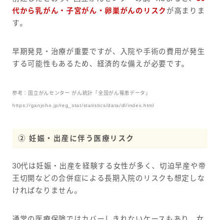
代から乳がん・子宮がん・卵巣がんのリスク
が高まりま
す。
早期発見・治療が重要ですが、入院や手術の費用が発生
する可能性もあるため、経済的な備えが必要です。
参考：国立がんセンター がん統計「全国がん罹患データ」
https://ganjoho.jp/reg_stat/statistics/data/dl/index.html
② 妊娠・出産に伴う医療リスク
30代は妊娠・出産を経験する女性が多く、切迫早産や帝
王切開などの合併症による長期入院のリスクも想定しな
ければなりません。
通常の医療保険ではカバーしきれないケースもあり、女