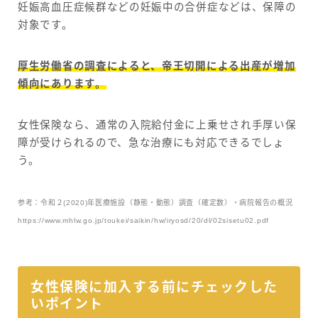
妊娠高血圧症候群などの妊娠中の合併症などは、保障の
対象です。
厚生労働省の調査によると、帝王切開による出産が増加
傾向にあります。
女性保険なら、通常の入院給付金に上乗せされ手厚い保
障が受けられるので、急な治療にも対応できるでしょ
う。
参考：令和２(2020)年医療施設（静態・動態）調査（確定数）・病院報告の概況
https://www.mhlw.go.jp/toukei/saikin/hw/iryosd/20/dl/02sisetu02.pdf
女性保険に加入する前にチェックした
いポイント