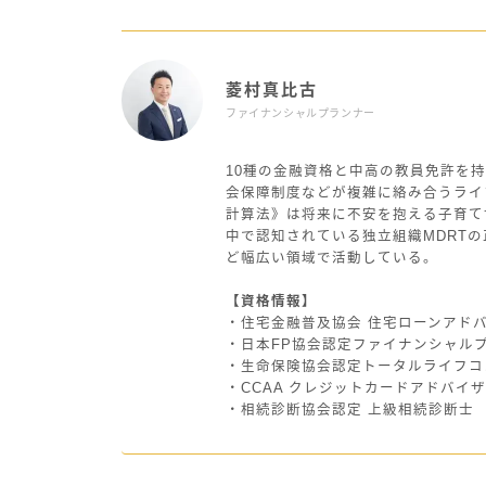
菱村真比古
ファイナンシャルプランナー
10種の金融資格と中高の教員免許を持
会保障制度などが複雑に絡み合うライ
計算法》は将来に不安を抱える子育て
中で認知されている独立組織MDRT
ど幅広い領域で活動している。
【資格情報】
・住宅金融普及協会 住宅ローンアド
・日本FP協会認定ファイナンシャル
・生命保険協会認定トータルライフコ
・CCAA クレジットカードアドバイ
・相続診断協会認定 上級相続診断士