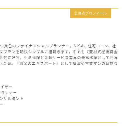
監修者プロフィール
つ異色のファイナンシャルプランナー。NISA、住宅ローン、社
フプランを明快シンプルに紐解きます。中でも《菱村式老後資金
世代に好評。生命保険と金融サービス業界の最高水準として世界
の正会員。『お金のエキスパート』として講演や営業マンの育成な
バイザー
プランナー
ンサルタント
ザー