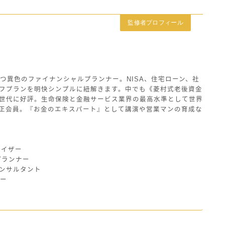
監修者プロフィール
つ異色のファイナンシャルプランナー。NISA、住宅ローン、社
フプランを明快シンプルに紐解きます。中でも《菱村式老後資金
世代に好評。生命保険と金融サービス業界の最高水準として世界
の正会員。『お金のエキスパート』として講演や営業マンの育成な
バイザー
プランナー
ンサルタント
ザー