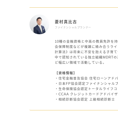
菱村真比古
ファイナンシャルプランナー
10種の金融資格と中高の教員免許を持
会保障制度などが複雑に絡み合うライ
計算法》は将来に不安を抱える子育て
中で認知されている独立組織MDRT
ど幅広い領域で活動している。
【資格情報】
・住宅金融普及協会 住宅ローンアド
・日本FP協会認定ファイナンシャル
・生命保険協会認定トータルライフコ
・CCAA クレジットカードアドバイ
・相続診断協会認定 上級相続診断士