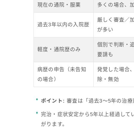
現在の通院・服薬
多くの場合、
厳しく審査／
過去3年以内の入院歴
が多い
個別で判断・
軽度・通院歴のみ
要請も
病歴の申告（未告知
発覚した場合
の場合）
除・無効
ポイント:
審査は「過去3～5年の治
完治・症状安定から5年以上経過して
がります。