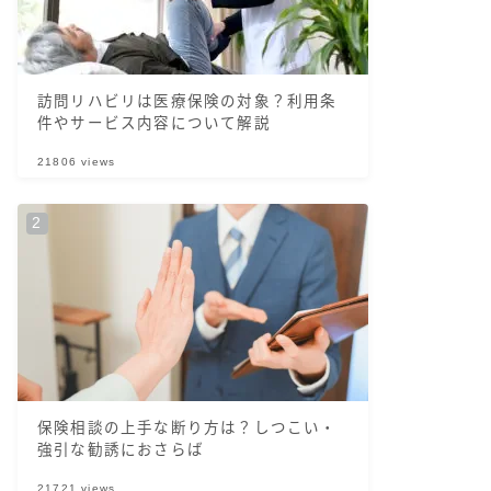
訪問リハビリは医療保険の対象？利用条
件やサービス内容について解説
21806
views
保険相談の上手な断り方は？しつこい・
強引な勧誘におさらば
21721
views