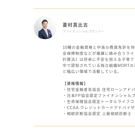
菱村真比古
ファイナンシャルプランナー
10種の金融資格と中高の教員免許を持
会保障制度などが複雑に絡み合うライ
計算法》は将来に不安を抱える子育て
中で認知されている独立組織MDRT
ど幅広い領域で活動している。
【資格情報】
・住宅金融普及協会 住宅ローンアド
・日本FP協会認定ファイナンシャル
・生命保険協会認定トータルライフコ
・CCAA クレジットカードアドバイ
・相続診断協会認定 上級相続診断士