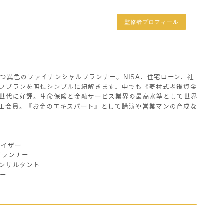
監修者プロフィール
つ異色のファイナンシャルプランナー。NISA、住宅ローン、社
フプランを明快シンプルに紐解きます。中でも《菱村式老後資金
世代に好評。生命保険と金融サービス業界の最高水準として世界
の正会員。『お金のエキスパート』として講演や営業マンの育成な
バイザー
プランナー
ンサルタント
ザー