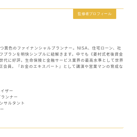
監修者プロフィール
つ異色のファイナンシャルプランナー。NISA、住宅ローン、社
フプランを明快シンプルに紐解きます。中でも《菱村式老後資金
世代に好評。生命保険と金融サービス業界の最高水準として世界
の正会員。『お金のエキスパート』として講演や営業マンの育成な
バイザー
プランナー
ンサルタント
ザー