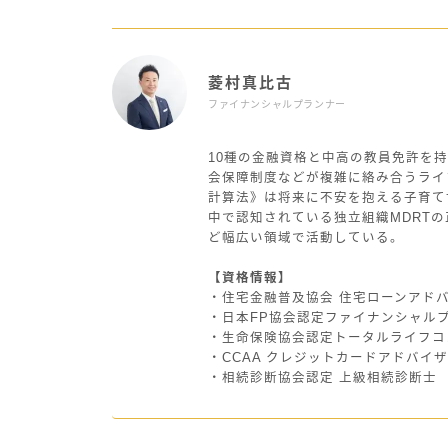
菱村真比古
ファイナンシャルプランナー
10種の金融資格と中高の教員免許を持
会保障制度などが複雑に絡み合うライ
計算法》は将来に不安を抱える子育て
中で認知されている独立組織MDRT
ど幅広い領域で活動している。
【資格情報】
・住宅金融普及協会 住宅ローンアド
・日本FP協会認定ファイナンシャル
・生命保険協会認定トータルライフコ
・CCAA クレジットカードアドバイ
・相続診断協会認定 上級相続診断士