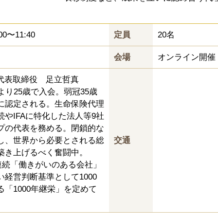
00〜11:40
定員
20名
会場
オンライン開催
 代表取締役 足立哲真
度より25歳で入会。弱冠35歳
に認定される。生命保険代理
やIFAに特化した法人等9社
プの代表を務める。閉鎖的な
し、世界から必要とされる総
交通
築き上げるべく奮闘中。
年連続「働きがいのある会社」
経営判断基準として1000
「1000年継栄」を定めて