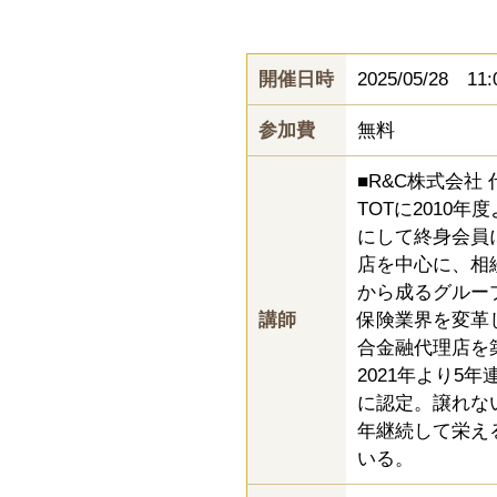
開催日時
2025/05/28 11:
参加費
無料
■R&C株式会社
TOTに2010年
にして終身会員
店を中心に、相続
から成るグルー
講師
保険業界を変革
合金融代理店を
2021年より5
に認定。譲れない
年継続して栄える
いる。