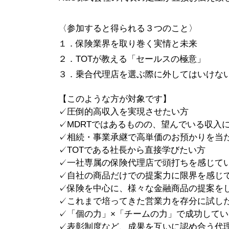
〈参加すると得られる３つのこと〉
１．保険業界を取り巻く実情と未来
２．TOTが教える「セールスの極意」
３．乗合代理店を選ぶ際に外してはいけな
【このような方が対象です】
✓圧倒的高収入を実現させたい方
✓MDRTではあるものの、望んでいる収入
✓相続・事業承継で高単価のお預かりを当
✓TOTである社長から直接学びたい方
✓一社専属の保険代理店で頭打ちを感じて
✓自社の商品だけでの提案力に限界を感じ
✓保険を中心に、様々な金融商品の提案を
✓これまで培ってきた営業力を存分に試し
✓「個の力」×「チームの力」で成功して
✓表彰制度など、成果を互いに認め合う代