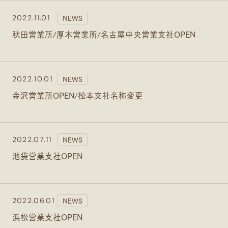
2016
NEWS
2022.11.01
東京都港区芝浦3-16-4 山田ビル4F
Access
2015
秋田営業所/厚木営業所/名古屋中央営業支社OPEN
03-5439-9822
Tell
平日9時～18時
Office Hours
2014
Social Media
NEWS
2022.10.01
2013
公式LINEはこちら
公式LINE
金沢営業所OPEN/松本支社名称変更
NEWS
2022.07.11
池袋営業支社OPEN
NEWS
2022.06.01
浜松営業支社OPEN