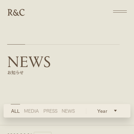
ABOUT US
ABOUT US
私たちについて
N
E
W
S
COMPANY
COMPANY
会社概要
お知らせ
SOLUTIONS
SOLUTIONS
事業について
CAREERS
ALL
MEDIA
PRESS
NEWS
Year
CAREERS
採用情報
SEMMINAR