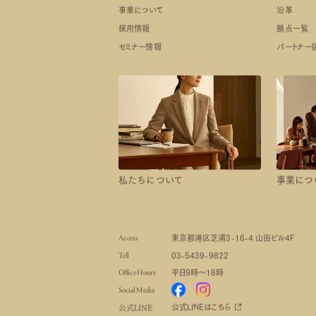
事業について
沿革
採用情報
拠点一覧
セミナー情報
パートナー
私たちについて
事業につ
Access
東京都港区芝浦3-16-4 山田ビル4F
Tell
03-5439-9822
OUR PARTNER
Office Hours
平日9時～18時
OUR PARTNER
パートナー保険会社
Social Media
Ac
OUR OFFICE
公式LINEはこちら
公式LINE
Te