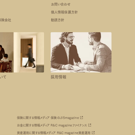
お問い合わせ
個人情報保護方針
保険会社
勧誘方針
いて
採用情報
保険に関する情報メディア 保険のぷろmagazine
cess
東京都港区芝浦3-16-4 山田ビル4F
お金に関する情報メディア R&C magazineファイナンス
ll
03-5439-9822
資産運用に関する情報メディア R&C magazine資産運用