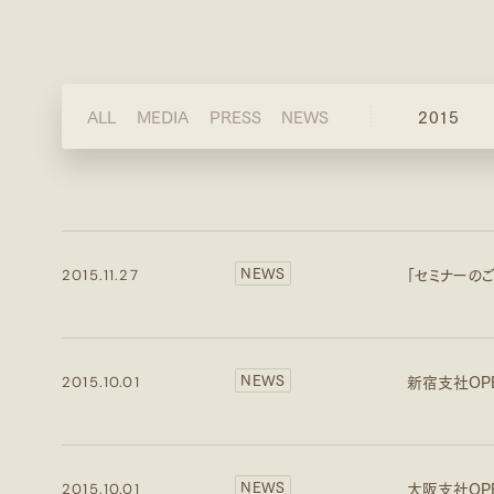
採用情報
CAREERS
SEMMINAR
セミナー情報
SEMMINAR
NEWS
ALL
MEDIA
PRESS
NEWS
2015
お知らせ
NEWS
CSR
2026
2025
CSRへの取り組み
CSR
NEWS
「セミナーの
2015.11.27
2024
2023
NEWS
新宿支社OP
2015.10.01
2022
2021
2020
NEWS
大阪支社OP
2015.10.01