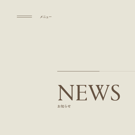
メニュー
ABOUT US
私たちについて
ABOUT US
COMPANY
N
E
W
S
会社概要
COMPANY
SOLUTIONS
お知らせ
事業について
SOLUTIONS
CAREERS