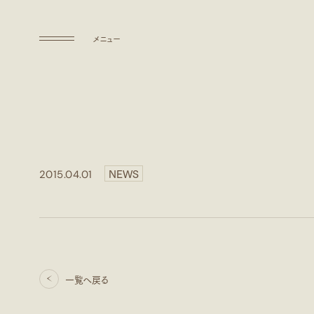
メニュー
ABOUT US
私たちについて
ABOUT US
COMPANY
NEWS
2015.04.01
会社概要
COMPANY
SOLUTIONS
事業について
SOLUTIONS
CAREERS
一覧へ戻る
一覧へ戻る