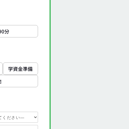
90分
学資金準備
他