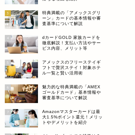
特典満載の「アメックスグリ
3
ーン」カードの基本情報や審
査基準について解説
dカードGOLD 家族カードを
4
徹底解説！支払い方法やサー
ビス内容、メリット等
アメックスのフリーステイギ
5
フトで贅沢ステイ！対象ホテ
ル一覧と賢い活用術
魅力的な特典満載の「AMEX
6
ゴールドカード」基本情報や
審査基準について解説
Amazonマスターカードは最
7
大1.5%ポイント還元！メリッ
トやデメリットを紹介