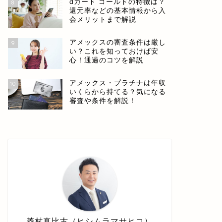
dカード ゴールドの特徴は？
8
還元率などの基本情報から入
会メリットまで解説
アメックスの審査条件は厳し
9
い？これを知っておけば安
心！通過のコツを解説
アメックス・プラチナは年収
10
いくらから持てる？気になる
審査や条件を解説！
菱村真比古（ヒシムラマサヒコ）