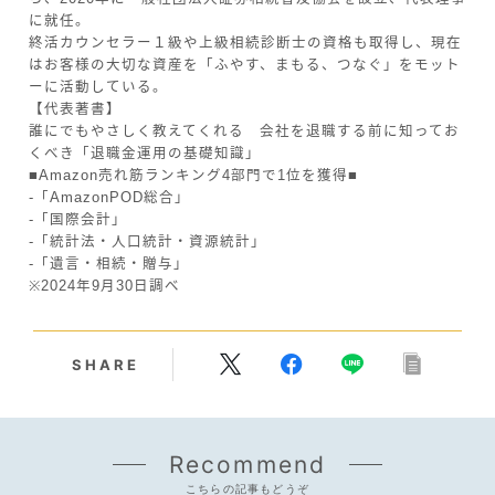
に就任。
終活カウンセラー１級や上級相続診断士の資格も取得し、現在
はお客様の大切な資産を「ふやす、まもる、つなぐ」をモット
ーに活動している。
【代表著書】
誰にでもやさしく教えてくれる 会社を退職する前に知ってお
くべき「退職金運用の基礎知識」
■Amazon売れ筋ランキング4部門で1位を獲得■
-「AmazonPOD総合」
-「国際会計」
-「統計法・人口統計・資源統計」
-「遺言・相続・贈与」
※2024年9月30日調べ
SHARE
Recommend
こちらの記事もどうぞ