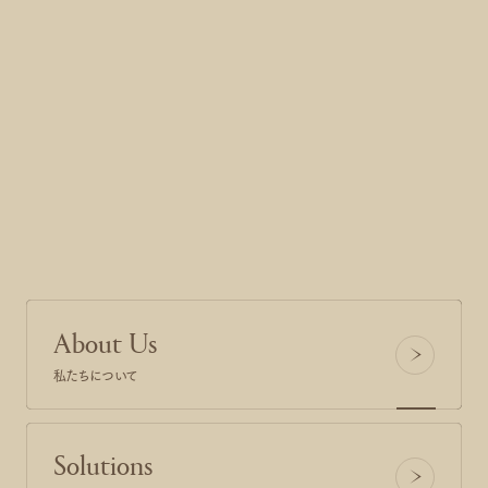
PREV
NEXT
東京都港区芝浦3-16-4 山田ビル4F
Access
03-5439-9822
Tell
平日9時～18時
Office Hours
Social Media
公式LINEはこちら
公式LINE
About Us
私たちについて
Solutions