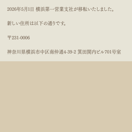
SEMMINAR
セミナー情報
2026年5月1日 横浜第一営業支社が移転いたしました。
NEWS
新しい住所は以下の通りです。
NEWS
お知らせ
〒231-0006
CSR
CSR
CSRへの取り組み
神奈川県横浜市中区南仲通4-39-2 箕田関内ビル701号室
OUR PARTNER
電話番号等は変更ございません。
OUR PARTNER
パートナー保険会社
OUR OFFICE
OUR OFFICE
拠点一覧
FD DECLARATION
FD DECLARATION
FD宣言
PREV
NEXT