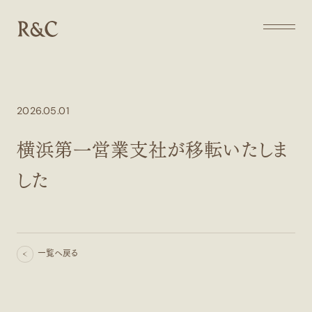
ABOUT US
2026.05.01
ABOUT US
私たちについて
横浜第一営業支社が移転いたしま
COMPANY
COMPANY
会社概要
した
SOLUTIONS
SOLUTIONS
事業について
CAREERS
一覧へ戻る
CAREERS
採用情報
一覧へ戻る
SEMMINAR